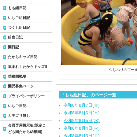
もも組日記
いちご組日記
つくし組日記
給食日記
園日記
たからキッズ日記
集まれ！たからキッズ!!
久しぶりのプー
幼稚園概要
園児募集ページ
「もも組日記」のページ一覧
プライバシーポリシー
令和8年8月7日(金)
いちご日記
令和8年8月6日(木)
カテゴリ無し
令和8年8月5日(水)
会員専用掲示板(認定こ
令和8年8月4日(火)
ども園たから幼稚園)
令和8年8月3日(月)