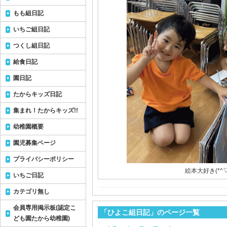
もも組日記
いちご組日記
つくし組日記
給食日記
園日記
たからキッズ日記
集まれ！たからキッズ!!
幼稚園概要
園児募集ページ
プライバシーポリシー
絵本大好き(*^▽
いちご日記
カテゴリ無し
会員専用掲示板(認定こ
「ひよこ組日記」のページ一覧
ども園たから幼稚園)