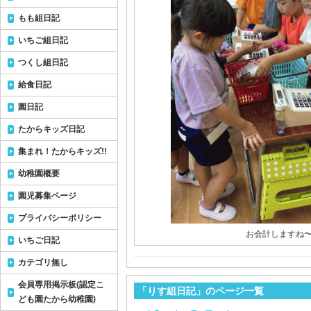
もも組日記
いちご組日記
つくし組日記
給食日記
園日記
たからキッズ日記
集まれ！たからキッズ!!
幼稚園概要
園児募集ページ
プライバシーポリシー
お会計しますね〜(
いちご日記
カテゴリ無し
会員専用掲示板(認定こ
「りす組日記」のページ一覧
ども園たから幼稚園)