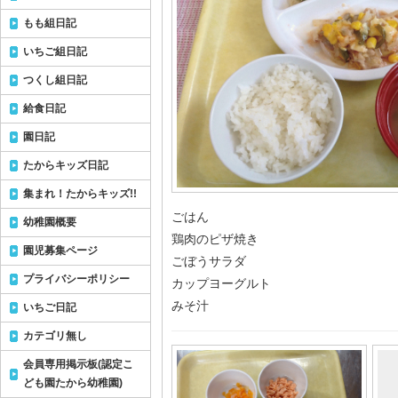
もも組日記
いちご組日記
つくし組日記
給食日記
園日記
たからキッズ日記
集まれ！たからキッズ!!
ごはん
幼稚園概要
鶏肉のピザ焼き
園児募集ページ
ごぼうサラダ
プライバシーポリシー
カップヨーグルト
みそ汁
いちご日記
カテゴリ無し
会員専用掲示板(認定こ
ども園たから幼稚園)