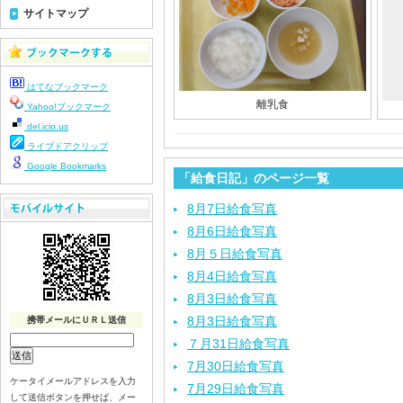
サイトマップ
はてなブックマーク
離乳食
Yahoo!ブックマーク
del.icio.us
ライブドアクリップ
Google Bookmarks
「給食日記」のページ一覧
8月7日給食写真
8月6日給食写真
8月５日給食写真
8月4日給食写真
8月3日給食写真
8月3日給食写真
携帯メールにＵＲＬ送信
７月31日給食写真
7月30日給食写真
ケータイメールアドレスを入力
7月29日給食写真
して送信ボタンを押せば、メー