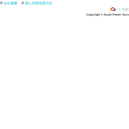
４月生まれの誕生会をしました。
会社概要
個人情報保護方針
入園進級おめでとうございます！
Copyright © Asahi Power Servic
３月の誕生会をしました。
きりんさんとのお別れ会をしました！
2月生れの誕生会
きりんお別れ遠足/江の島水族館
1月 生れお誕生会をしました！
12月 生れお誕生会をしました！
11月 生れお誕生会
3.4.5歳秋の遠足/引地台公園
ハロウィンパーティー楽しかったね❣
ハロウィンパーティー楽しかったね❣
10月生まれ誕生会
４．５歳クッキング/さつま芋餃子
焼き芋会に初参加
お芋ほりに行ってきました/うさぎ・
9月生まれのお誕生会をしました！
8月生まれのお誕生会をしました！