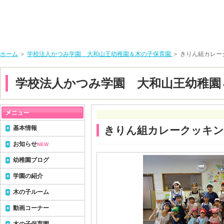
ホーム
＞
学校法人かつみ学園 大和山王幼稚園＆木の子保育園
＞ きりん組カレー
学校法人かつみ学園 大和山王幼稚園
基本情報
きりん組カレークッキ
お知らせ
NEW
幼稚園ブログ
学園の紹介
木の子ルーム
動画コーナー