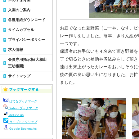
木の子保育園
入園のご案内
各種用紙ダウンロード
お庭でなった夏野菜（ごーや、なす、ピ
タイムカプセル
レー作りをしました。毎年、きりん組が
プライバシーポリシー
一つです。
求人情報
保護者のお手伝いも４名来て頂き野菜を
丁で切るときの補助や煮込みをして頂き
会員専用掲示板(大和山
王幼稚園)
達は出来上がったカレーをおいしそうに
後の夏の良い思い出になりました。お忙
サイトマップ
ました。
はてなブックマーク
Yahoo!ブックマーク
del.icio.us
ライブドアクリップ
Google Bookmarks