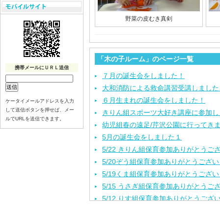
野菜の皮むき真剣
「木の子ルーム」のページ一覧
携帯メールにＵＲＬ送信
７月の誕生会をしました！
大和消防による救命講習受講しました
６月生まれの誕生会をしました！
ケータイメールアドレスを入力
して送信ボタンを押せば、メー
きりん組スポーツ大好き講座に参加し
ルでURLを送信できます。
幼児組春の遠足/芹沢公園に行ってき
5月の誕生会をしました１
5/22 きりん組保育参加ありがとうご
5/20ぞう組保育参加ありがとうござ
5/19くま組保育参加ありがとうござ
5/15 うさぎ組保育参加ありがとうご
5/12 りす組保育参加ありがとうござ
5/8ひよこ組保育参加ありがとうござ