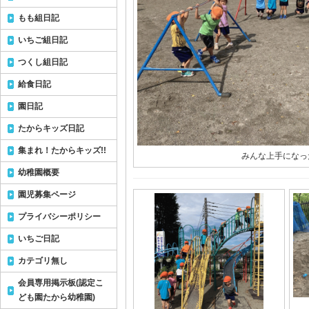
もも組日記
いちご組日記
つくし組日記
給食日記
園日記
たからキッズ日記
集まれ！たからキッズ!!
みんな上手になっ
幼稚園概要
園児募集ページ
プライバシーポリシー
いちご日記
カテゴリ無し
会員専用掲示板(認定こ
ども園たから幼稚園)