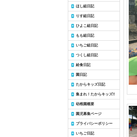
ほし組日記
りす組日記
ひよこ組日記
もも組日記
いちご組日記
つくし組日記
給食日記
園日記
たからキッズ日記
集まれ！たからキッズ!!
幼稚園概要
園児募集ページ
プライバシーポリシー
いちご日記