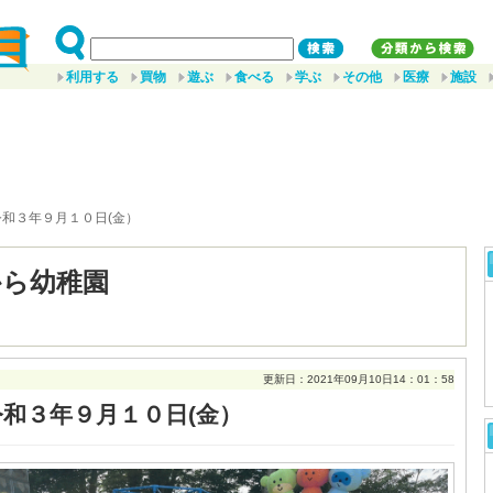
利用する
買物
遊ぶ
食べる
学ぶ
その他
医療
施設
令和３年９月１０日(金）
から幼稚園
更新日：2021年09月10日14：01：58
令和３年９月１０日(金）