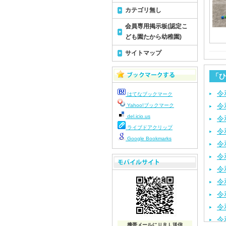
カテゴリ無し
会員専用掲示板(認定こ
ども園たから幼稚園)
サイトマップ
「ひ
令
はてなブックマーク
令
Yahoo!ブックマーク
del.icio.us
令
ライブドアクリップ
令
Google Bookmarks
令
令
令
令
令
令
令
携帯メールにＵＲＬ送信