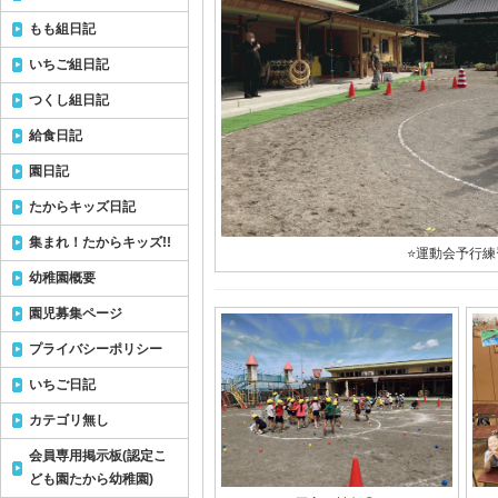
もも組日記
いちご組日記
つくし組日記
給食日記
園日記
たからキッズ日記
集まれ！たからキッズ!!
⭐️運動会予行練習
幼稚園概要
園児募集ページ
プライバシーポリシー
いちご日記
カテゴリ無し
会員専用掲示板(認定こ
ども園たから幼稚園)