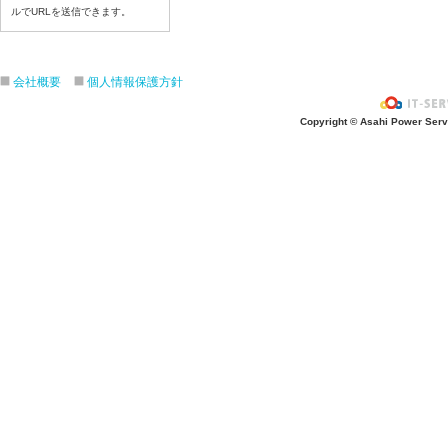
ルでURLを送信できます。
令和８年７月１７日（金）
令和８年７月１６日（木）
令和８年７月１５日（水）
会社概要
個人情報保護方針
令和８年７月１４日（火）
令和８年７月１３日（月）
Copyright © Asahi Power Servic
令和８年７月９日（木）
令和８年７月８日（水）
令和８年７月７日（火）
令和８年７月６日（月）
令和８年７月３日（金）
令和８年７月２日（木）
令和８年７月１日（水）
令和８年６月３０（火）
令和８年６月２９（月）
令和８年６月２６（金）
令和８年６月２５（木）
令和８年６月２４（水）