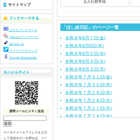
玉入れ競争😋
サイトマップ
「ほし組日記」のページ一覧
はてなブックマーク
Yahoo!ブックマーク
令和８年8月７日(金)
del.icio.us
令和８年8月6日(木)
ライブドアクリップ
令和８年8月５日(水)
Google Bookmarks
令和８年8月４日(火)
令和８年8月３日(月)
令和８年７月３１日(金)
令和８年７月３０日(木)
令和８年７月２９日(水)
令和８年７月２８日(火)
令和８年７月２７日(月)
携帯メールにＵＲＬ送信
令和８年７月２４日(金)
令和８年７月２３日(木)
令和８年７月２２日(水)
ケータイメールアドレスを入力
して送信ボタンを押せば、メー
令和８年７月２１日(火)