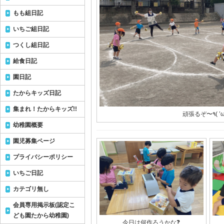
もも組日記
いちご組日記
つくし組日記
給食日記
園日記
たからキッズ日記
集まれ！たからキッズ!!
幼稚園概要
園児募集ページ
プライバシーポリシー
いちご日記
カテゴリ無し
会員専用掲示板(認定こ
ども園たから幼稚園)
今日は何作ろうかな❓