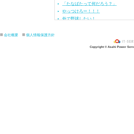
「たなばたって何だろう？」
やっつけろー！！！
外で野球したい！
ざぶ〜ん！
ピタゴラスイッチ！
会社概要
個人情報保護方針
お風呂上がり？
Copyright © Asahi Power Servic
あの先生はだ〜れ？
にんじんいれるー？
みんなが切った紙が、、、
大きくジャンプ！
旅行に行こう〜！！
お菓子のおうち
ダイオウイカ獲るぞ〜！！
ちけっと作ろう〜！
シャボン玉実験！
紙粘土で𓏸𓏸づくり
ご飯屋さんでーす！
キラキラしてる〜！！