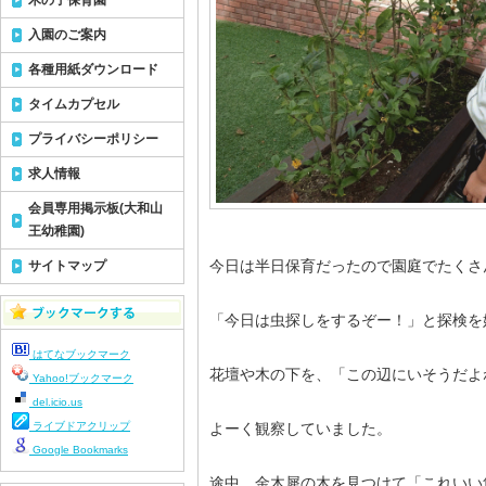
木の子保育園
入園のご案内
各種用紙ダウンロード
タイムカプセル
プライバシーポリシー
求人情報
会員専用掲示板(大和山
王幼稚園)
今日は半日保育だったので園庭でたくさ
サイトマップ
「今日は虫探しをするぞー！」と探検を
はてなブックマーク
花壇や木の下を、「この辺にいそうだよ
Yahoo!ブックマーク
del.icio.us
ライブドアクリップ
よーく観察していました。
Google Bookmarks
途中、金木犀の木を見つけて「これいい