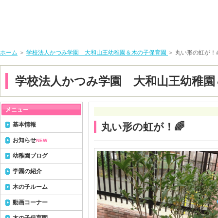
ホーム
＞
学校法人かつみ学園 大和山王幼稚園＆木の子保育園
＞ 丸い形の虹が！
学校法人かつみ学園 大和山王幼稚園
基本情報
丸い形の虹が！🌈
お知らせ
NEW
幼稚園ブログ
学園の紹介
木の子ルーム
動画コーナー