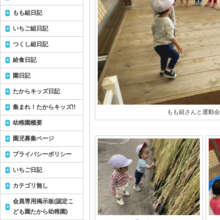
もも組日記
いちご組日記
つくし組日記
給食日記
園日記
たからキッズ日記
集まれ！たからキッズ!!
もも組さんと運動会
幼稚園概要
園児募集ページ
プライバシーポリシー
いちご日記
カテゴリ無し
会員専用掲示板(認定こ
ども園たから幼稚園)