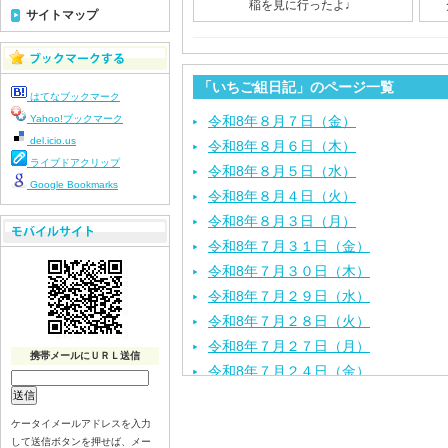
稲を見に行ったよ♩
サイトマップ
「いちご組日記」のページ一覧
はてなブックマーク
Yahoo!ブックマーク
令和8年８月７日（金）
del.icio.us
令和8年８月６日（木）
ライブドアクリップ
令和8年８月５日（水）
Google Bookmarks
令和8年８月４日（火）
令和8年８月３日（月）
令和8年７月３１日（金）
令和8年７月３０日（木）
令和8年７月２９日（水）
令和8年７月２８日（火）
令和8年７月２７日（月）
携帯メールにＵＲＬ送信
令和8年７月２４日（金）
令和8年７月２３日（木）
令和8年７月２２日（水）
ケータイメールアドレスを入力
して送信ボタンを押せば、メー
令和8年７月２１日（火）