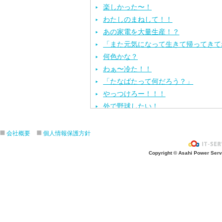
楽しかった〜！
わたしのまねして！！
あの家電を大量生産！？
「また元気になって生きて帰ってきて
何色かな？
わぁ〜冷た！！
「たなばたって何だろう？」
やっつけろー！！！
外で野球したい！
ざぶ〜ん！
ピタゴラスイッチ！
会社概要
個人情報保護方針
お風呂上がり？
Copyright © Asahi Power Servic
あの先生はだ〜れ？
にんじんいれるー？
みんなが切った紙が、、、
大きくジャンプ！
旅行に行こう〜！！
お菓子のおうち