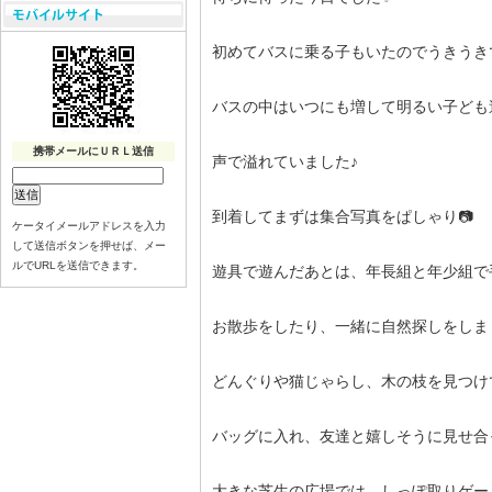
初めてバスに乗る子もいたのでうきうき
バスの中はいつにも増して明るい子ども
携帯メールにＵＲＬ送信
声で溢れていました♪
到着してまずは集合写真をぱしゃり📷
ケータイメールアドレスを入力
して送信ボタンを押せば、メー
ルでURLを送信できます。
遊具で遊んだあとは、年長組と年少組で
お散歩をしたり、一緒に自然探しをしまし
どんぐりや猫じゃらし、木の枝を見つけ
バッグに入れ、友達と嬉しそうに見せ合
大きな芝生の広場では、しっぽ取りゲー