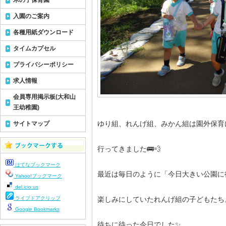
木の子保育園
入園のご案内
各種用紙ダウンロード
タイムカプセル
プライバシーポリシー
求人情報
会員専用掲示板(大和山
王幼稚園)
ゆり組、れんげ組、みかん組は園外保育
サイトマップ
行ってきました🚌💨
はてなブックマーク
最近は毎日のように「今日大きい公園に
Yahoo!ブックマーク
del.icio.us
ライブドアクリップ
楽しみにしていたれんげ組の子どもたち
Google Bookmarks
待ちに待った今日でした✨