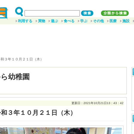
利用する
買物
遊ぶ
食べる
学ぶ
その他
医療
施設
令和３年１０月２１日（木）
から幼稚園
更新日：2021年10月21日13：43：42
令和３年１０月２１日（木）