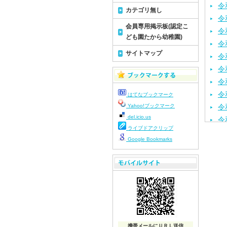
令
カテゴリ無し
令
会員専用掲示板(認定こ
令
ども園たから幼稚園)
令
サイトマップ
令
令
令
令
はてなブックマーク
Yahoo!ブックマーク
令
del.icio.us
令
ライブドアクリップ
令
Google Bookmarks
令
令
令
令
令
令
令
携帯メールにＵＲＬ送信