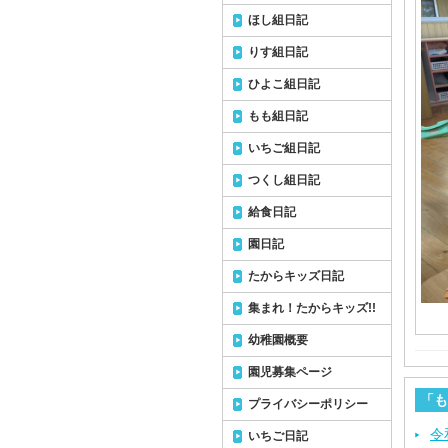
ほし組日記
りす組日記
ひよこ組日記
もも組日記
いちご組日記
つくし組日記
給食日記
園日記
たからキッズ日記
集まれ！たからキッズ!!
幼稚園概要
園児募集ページ
「も
プライバシーポリシー
令
いちご日記