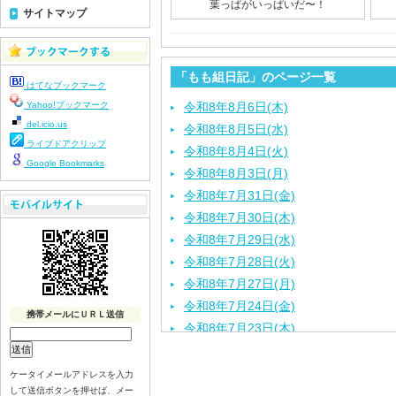
葉っぱがいっぱいだ〜！
サイトマップ
「もも組日記」のページ一覧
はてなブックマーク
Yahoo!ブックマーク
令和8年8月6日(木)
del.icio.us
令和8年8月5日(水)
ライブドアクリップ
令和8年8月4日(火)
Google Bookmarks
令和8年8月3日(月)
令和8年7月31日(金)
令和8年7月30日(木)
令和8年7月29日(水)
令和8年7月28日(火)
令和8年7月27日(月)
令和8年7月24日(金)
携帯メールにＵＲＬ送信
令和8年7月23日(木)
令和8年7月22日(水)
令和8年7月21日(火)
ケータイメールアドレスを入力
して送信ボタンを押せば、メー
令和8年7月17日(金)