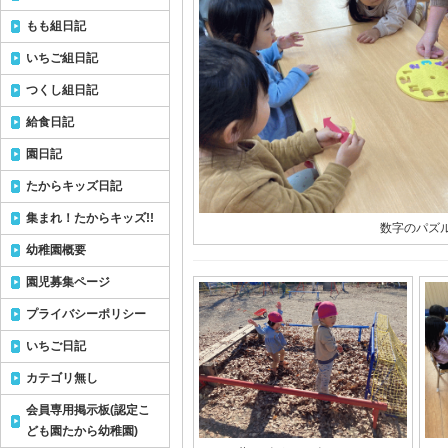
もも組日記
いちご組日記
つくし組日記
給食日記
園日記
たからキッズ日記
集まれ！たからキッズ!!
数字のパズ
幼稚園概要
園児募集ページ
プライバシーポリシー
いちご日記
カテゴリ無し
会員専用掲示板(認定こ
ども園たから幼稚園)