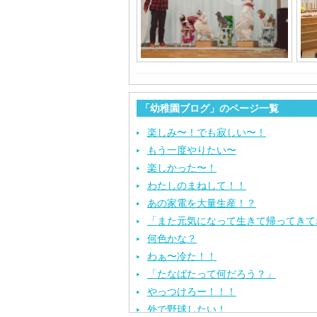
「幼稚園ブログ」のページ一覧
楽しみ〜！でも寂しい〜！
もう一度やりたい〜
楽しかった〜！
わたしのまねして！！
あの家電を大量生産！？
「また元気になって生きて帰ってきて
何色かな？
わぁ〜冷た！！
「たなばたって何だろう？」
やっつけろー！！！
外で野球したい！