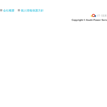
ざぶ〜ん！
ピタゴラスイッチ！
会社概要
個人情報保護方針
お風呂上がり？
Copyright © Asahi Power Servic
あの先生はだ〜れ？
にんじんいれるー？
みんなが切った紙が、、、
大きくジャンプ！
旅行に行こう〜！！
お菓子のおうち
ダイオウイカ獲るぞ〜！！
ちけっと作ろう〜！
シャボン玉実験！
紙粘土で𓏸𓏸づくり
ご飯屋さんでーす！
キラキラしてる〜！！
ぐーぱー！ぐーぱー！
おっきなティラノサウルスつくろうよ
お誕生日おめでとう！