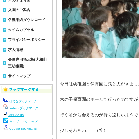
木の子保育園
入園のご案内
各種用紙ダウンロード
タイムカプセル
プライバシーポリシー
求人情報
会員専用掲示板(大和山
王幼稚園)
サイトマップ
今日は幼稚園と保育園に猿と犬がきまし
木の子保育園のホールで行ったのですが
はてなブックマーク
Yahoo!ブックマーク
行く前から会えるのが待ち遠しいようで
del.icio.us
ライブドアクリップ
Google Bookmarks
少しそわそわ、、（笑）