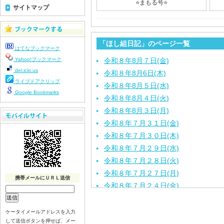
⭐️まもる号⭐️
サイトマップ
「ほし組日記」のページ一覧
はてなブックマーク
Yahoo!ブックマーク
令和８年8月７日(金)
del.icio.us
令和８年8月6日(木)
ライブドアクリップ
令和８年8月５日(水)
Google Bookmarks
令和８年8月４日(火)
令和８年8月３日(月)
令和８年７月３１日(金)
令和８年７月３０日(木)
令和８年７月２９日(水)
令和８年７月２８日(火)
令和８年７月２７日(月)
携帯メールにＵＲＬ送信
令和８年７月２４日(金)
令和８年７月２３日(木)
令和８年７月２２日(水)
ケータイメールアドレスを入力
して送信ボタンを押せば、メー
令和８年７月２１日(火)