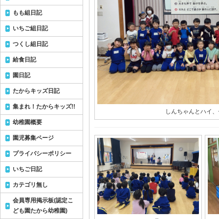
もも組日記
いちご組日記
つくし組日記
給食日記
園日記
たからキッズ日記
集まれ！たからキッズ!!
しんちゃんとハイ、
幼稚園概要
園児募集ページ
プライバシーポリシー
いちご日記
カテゴリ無し
会員専用掲示板(認定こ
ども園たから幼稚園)