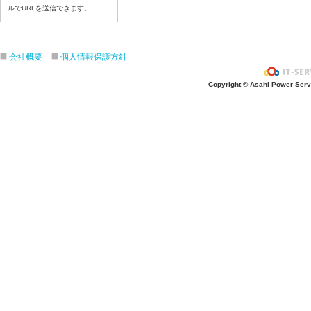
ルでURLを送信できます。
令和８年７月１７日（金）
令和８年７月１６日（木）
令和８年７月１５日（水）
会社概要
個人情報保護方針
令和８年７月１４日（火）
令和８年７月１３日（月）
Copyright © Asahi Power Servic
令和８年７月９日（木）
令和８年７月８日（水）
令和８年７月７日（火）
令和８年７月６日（月）
令和８年７月３日（金）
令和８年７月２日（木）
令和８年７月１日（水）
令和８年６月３０（火）
令和８年６月２９（月）
令和８年６月２６（金）
令和８年６月２５（木）
令和８年６月２４（水）