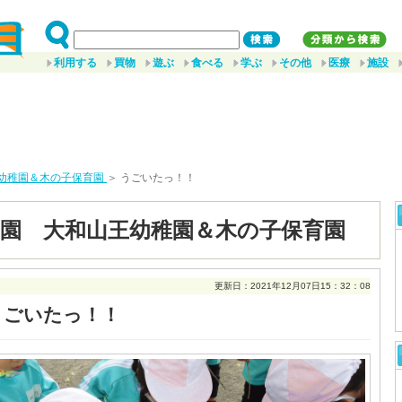
利用する
買物
遊ぶ
食べる
学ぶ
その他
医療
施設
幼稚園＆木の子保育園
＞ うごいたっ！！
園 大和山王幼稚園＆木の子保育園
更新日：2021年12月07日15：32：08
うごいたっ！！