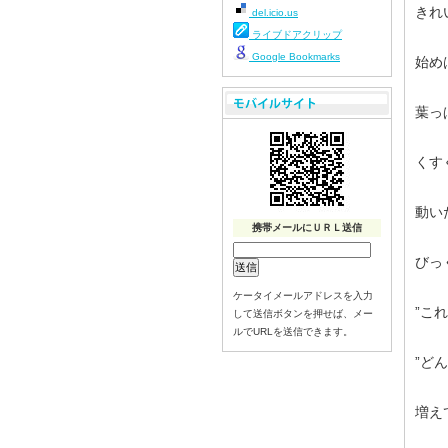
きれ
del.icio.us
ライブドアクリップ
Google Bookmarks
始め
葉っ
くす
動い
携帯メールにＵＲＬ送信
びっ
ケータイメールアドレスを入力
”こ
して送信ボタンを押せば、メー
ルでURLを送信できます。
”ど
増え