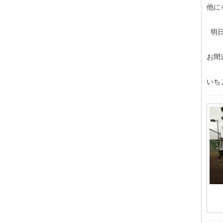
他に
明日
お間
いち