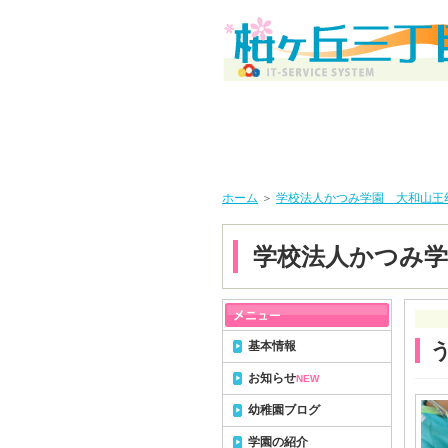
ホーム
＞
学校法人かつみ学園 大和山王
学校法人かつみ学
基本情報
お知らせ
NEW
幼稚園ブログ
学園の紹介