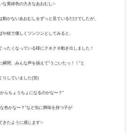
いな黄緑色の大きなあおむし✨
は動かないあおむしをずっと見ているだけでしたが、
ぱや枝で優しくツンツンとしてみると、
ぐったくなっている様にクネクネ動き出しました！
た瞬間、みんな声を揃えて”うごいたっ！！”と
くりしていました(笑)
れからちょうちょになるのかな〜？”
んな色かな〜？”など虫に興味を持つ子が
てきたように感じます✨