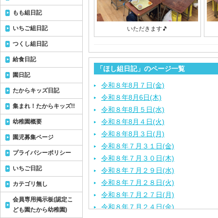
もも組日記
いちご組日記
いただきます🎵
つくし組日記
給食日記
「ほし組日記」のページ一覧
園日記
令和８年8月７日(金)
たからキッズ日記
令和８年8月6日(木)
集まれ！たからキッズ!!
令和８年8月５日(水)
令和８年8月４日(火)
幼稚園概要
令和８年8月３日(月)
園児募集ページ
令和８年７月３１日(金)
プライバシーポリシー
令和８年７月３０日(木)
いちご日記
令和８年７月２９日(水)
令和８年７月２８日(火)
カテゴリ無し
令和８年７月２７日(月)
会員専用掲示板(認定こ
令和８年７月２４日(金)
ども園たから幼稚園)