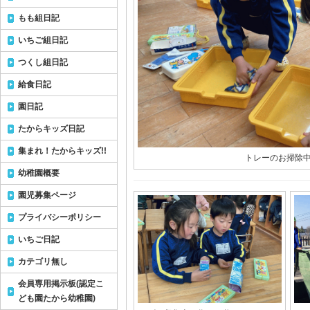
もも組日記
いちご組日記
つくし組日記
給食日記
園日記
たからキッズ日記
集まれ！たからキッズ!!
トレーのお掃除中(
幼稚園概要
園児募集ページ
プライバシーポリシー
いちご日記
カテゴリ無し
会員専用掲示板(認定こ
ども園たから幼稚園)