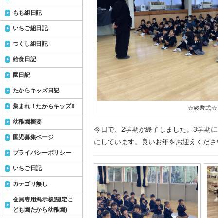
もも組日記
いちご組日記
つくし組日記
給食日記
園日記
たからキッズ日記
集まれ！たからキッズ!!
☆終業式☆
幼稚園概要
今日で、2学期が終了しました。3学期
園児募集ページ
にしています。良いお年をお迎えくださ
プライバシーポリシー
いちご日記
カテゴリ無し
会員専用掲示板(認定こ
ども園たから幼稚園)