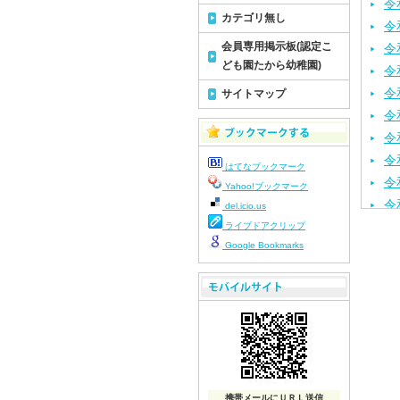
令
カテゴリ無し
令
会員専用掲示板(認定こ
令
ども園たから幼稚園)
令
令
サイトマップ
令
令
令
はてなブックマーク
令
Yahoo!ブックマーク
令
del.icio.us
令
ライブドアクリップ
Google Bookmarks
令
令
令
令
令
令
令
携帯メールにＵＲＬ送信