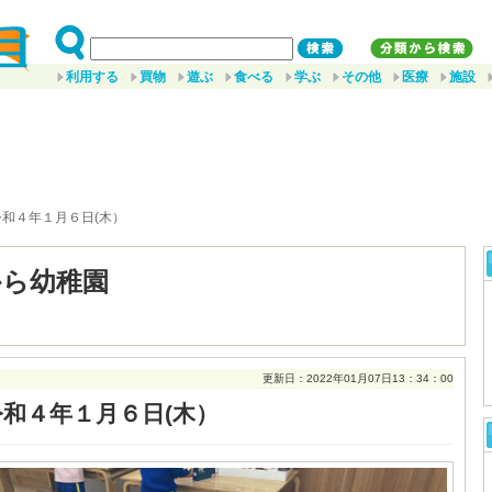
利用する
買物
遊ぶ
食べる
学ぶ
その他
医療
施設
令和４年１月６日(木）
から幼稚園
更新日：2022年01月07日13：34：00
令和４年１月６日(木）