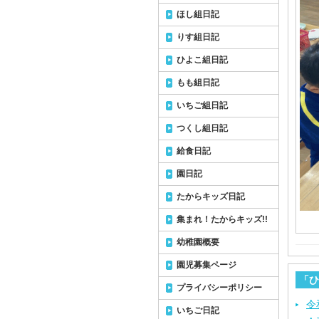
ほし組日記
りす組日記
ひよこ組日記
もも組日記
いちご組日記
つくし組日記
給食日記
園日記
たからキッズ日記
集まれ！たからキッズ!!
幼稚園概要
園児募集ページ
「ひ
プライバシーポリシー
令
いちご日記