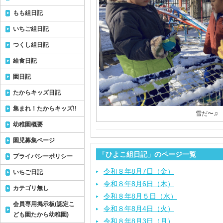
もも組日記
いちご組日記
つくし組日記
給食日記
園日記
たからキッズ日記
集まれ！たからキッズ!!
雪だ〜♫
幼稚園概要
園児募集ページ
「ひよこ組日記」のページ一覧
プライバシーポリシー
令和８年8月7日（金）
いちご日記
令和８年8月6日（木）
カテゴリ無し
令和８年8月５日（水）
会員専用掲示板(認定こ
令和８年8月4日（火）
ども園たから幼稚園)
令和８年8月3日（月）