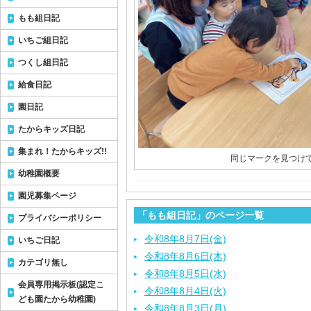
もも組日記
いちご組日記
つくし組日記
給食日記
園日記
たからキッズ日記
集まれ！たからキッズ!!
同じマークを見つけ
幼稚園概要
園児募集ページ
「もも組日記」のページ一覧
プライバシーポリシー
令和8年8月7日(金)
いちご日記
令和8年8月6日(木)
カテゴリ無し
令和8年8月5日(水)
会員専用掲示板(認定こ
令和8年8月4日(火)
ども園たから幼稚園)
令和8年8月3日(月)