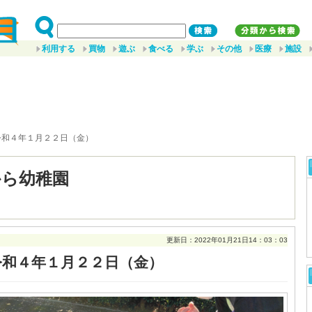
利用する
買物
遊ぶ
食べる
学ぶ
その他
医療
施設
令和４年１月２２日（金）
から幼稚園
更新日：2022年01月21日14：03：03
令和４年１月２２日（金）