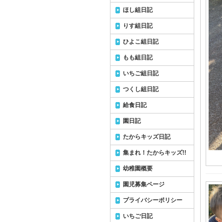
ほし組日記
りす組日記
ひよこ組日記
もも組日記
いちご組日記
つくし組日記
給食日記
園日記
たからキッズ日記
集まれ！たからキッズ!!
幼稚園概要
園児募集ページ
プライバシーポリシー
いちご日記