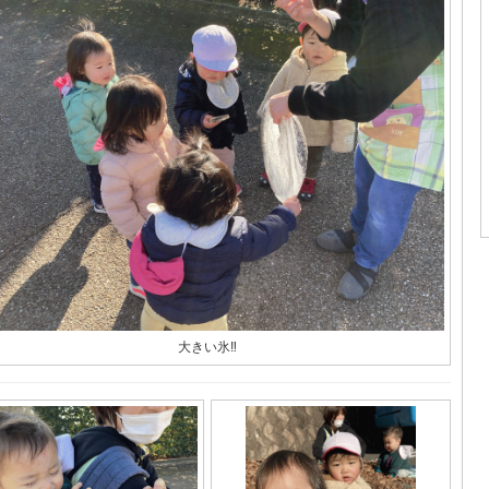
大きい氷‼︎