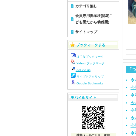
カテゴリ無し
会員専用掲示板(認定こ
ども園たから幼稚園)
サイトマップ
はてなブックマーク
Yahoo!ブックマーク
「つ
del.icio.us
ライブドアクリップ
令
Google Bookmarks
令
令
令
令
令
令
令
携帯メールにＵＲＬ送信