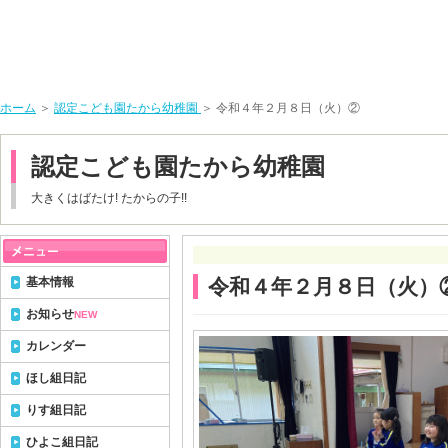
ホーム
＞
認定こども園たから幼稚園
＞ 令和４年２月８日（火）②
認定こども園たから幼稚園
大きくはばたけ! たからの子!!
基本情報
令和４年２月８日（火）
お知らせ
NEW
カレンダー
ほし組日記
りす組日記
ひよこ組日記