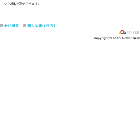
ルでURLを送信できます。
令和８年７月１７日（金）
令和８年７月１６日（木）
令和８年７月１５日（水）
会社概要
個人情報保護方針
令和８年７月１４日（火）
令和８年７月１３日（月）
Copyright © Asahi Power Servic
令和８年７月９日（木）
令和８年７月８日（水）
令和８年７月７日（火）
令和８年７月６日（月）
令和８年７月３日（金）
令和８年７月２日（木）
令和８年７月１日（水）
令和８年６月３０（火）
令和８年６月２９（月）
令和８年６月２６（金）
令和８年６月２５（木）
令和８年６月２４（水）