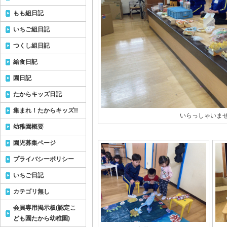
もも組日記
いちご組日記
つくし組日記
給食日記
園日記
たからキッズ日記
集まれ！たからキッズ!!
いらっしゃいませ
幼稚園概要
園児募集ページ
プライバシーポリシー
いちご日記
カテゴリ無し
会員専用掲示板(認定こ
ども園たから幼稚園)