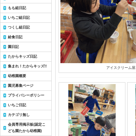
もも組日記
いちご組日記
つくし組日記
給食日記
園日記
たからキッズ日記
集まれ！たからキッズ!!
アイスクリーム屋
幼稚園概要
園児募集ページ
プライバシーポリシー
いちご日記
カテゴリ無し
会員専用掲示板(認定こ
ども園たから幼稚園)