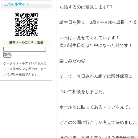
お話するのは緊張します😵‍💫
誕生日を迎え、3歳から4歳へ成長した姿
いっぱい見せてくれています！
携帯メールにＵＲＬ送信
次の誕生日会は年中になった時です！
楽しみだね😊
ケータイメールアドレスを入力
して送信ボタンを押せば、メー
ルでURLを送信できます。
そして、今日みかん組では園外保育に
ついて相談をしました。
ホール前に貼ってあるマップを見て、
どこの公園に行こうか考えて決めました
その結果、三機工業とつきみ野5号公園