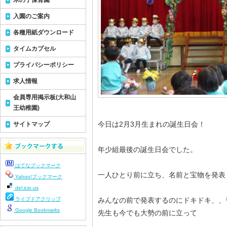
木の子保育園
入園のご案内
各種用紙ダウンロード
タイムカプセル
プライバシーポリシー
求人情報
会員専用掲示板(大和山
王幼稚園)
今日は2月3月生まれの誕生日会！
サイトマップ
年少組最後の誕生日会でした。
はてなブックマーク
一人ひとり前に立ち、名前と宝物を発表
Yahoo!ブックマーク
del.icio.us
ライブドアクリップ
みんなの前で発表するのにドキドキ、、
Google Bookmarks
先生も今でも大勢の前に立って