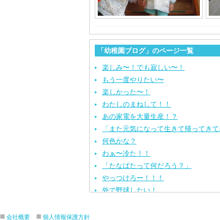
「幼稚園ブログ」のページ一覧
楽しみ〜！でも寂しい〜！
もう一度やりたい〜
楽しかった〜！
わたしのまねして！！
あの家電を大量生産！？
「また元気になって生きて帰ってきて
何色かな？
わぁ〜冷た！！
「たなばたって何だろう？」
やっつけろー！！！
外で野球したい！
ざぶ〜ん！
ピタゴラスイッチ！
会社概要
個人情報保護方針