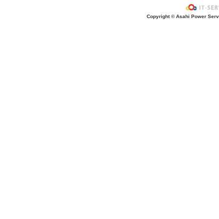
お風呂上がり？
Copyright © Asahi Power Servic
あの先生はだ〜れ？
にんじんいれるー？
みんなが切った紙が、、、
大きくジャンプ！
旅行に行こう〜！！
お菓子のおうち
ダイオウイカ獲るぞ〜！！
ちけっと作ろう〜！
シャボン玉実験！
紙粘土で𓏸𓏸づくり
ご飯屋さんでーす！
キラキラしてる〜！！
ぐーぱー！ぐーぱー！
おっきなティラノサウルスつくろうよ
お誕生日おめでとう！
土の中には・・・？
「みんなでかんぱーい」