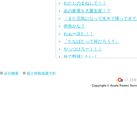
わたしのまねして！！
あの家電を大量生産！？
「また元気になって生きて帰ってきて
何色かな？
わぁ〜冷た！！
「たなばたって何だろう？」
やっつけろー！！！
外で野球したい！
ざぶ〜ん！
ピタゴラスイッチ！
会社概要
個人情報保護方針
お風呂上がり？
Copyright © Asahi Power Servic
あの先生はだ〜れ？
にんじんいれるー？
みんなが切った紙が、、、
大きくジャンプ！
旅行に行こう〜！！
お菓子のおうち
ダイオウイカ獲るぞ〜！！