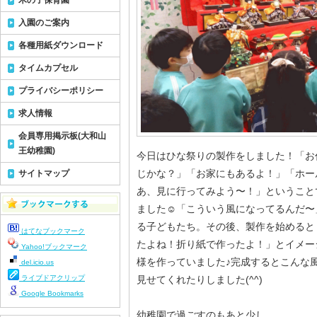
木の子保育園
入園のご案内
各種用紙ダウンロード
タイムカプセル
プライバシーポリシー
求人情報
会員専用掲示板(大和山
王幼稚園)
今日はひな祭りの製作をしました！「お
じかな？」「お家にもあるよ！」「ホー
サイトマップ
あ、見に行ってみよう〜！」ということ
ました☺︎「こういう風になってるんだ
る子どもたち。その後、製作を始めると
はてなブックマーク
たよね！折り紙で作ったよ！」とイメー
Yahoo!ブックマーク
様を作っていました♪完成するとこんな
del.icio.us
ライブドアクリップ
見せてくれたりしました(^^)
Google Bookmarks
幼稚園で過ごすのもあと少し、、、