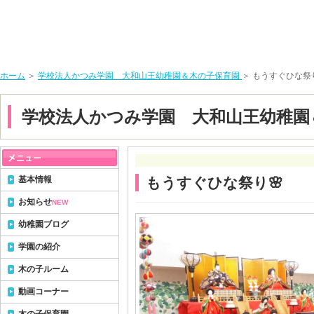
ホーム
＞
学校法人かつみ学園 大和山王幼稚園＆木の子保育園
＞ もうすぐひな祭り
学校法人かつみ学園 大和山王幼稚園
基本情報
もうすぐひな祭り🌸
お知らせ
NEW
幼稚園ブログ
学園の紹介
木の子ルーム
動画コーナー