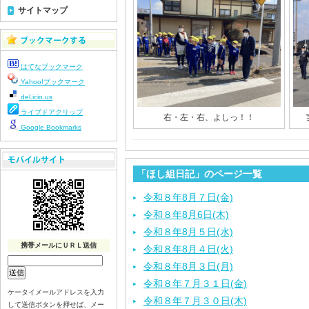
サイトマップ
はてなブックマーク
Yahoo!ブックマーク
del.icio.us
ライブドアクリップ
右・左・右、よしっ！！
Google Bookmarks
「ほし組日記」のページ一覧
令和８年8月７日(金)
令和８年8月6日(木)
令和８年8月５日(水)
携帯メールにＵＲＬ送信
令和８年8月４日(火)
令和８年8月３日(月)
令和８年７月３１日(金)
ケータイメールアドレスを入力
令和８年７月３０日(木)
して送信ボタンを押せば、メー