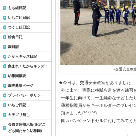
もも組日記
いちご組日記
つくし組日記
給食日記
園日記
たからキッズ日記
集まれ！たからキッズ!!
⭐️交通安全教室
幼稚園概要
★今日は、交通安全教室がありました！
園児募集ページ
外に出て、実際に横断歩道を渡る練習を
プライバシーポリシー
一年生に向けて、一生懸命な子どもたち
いちご日記
薄根指導員からキーホルダーのプレゼ
頂きました(*^▽^*)
カテゴリ無し
園カバンやランドセルに付けてみてく
会員専用掲示板(認定こ
ども園たから幼稚園)