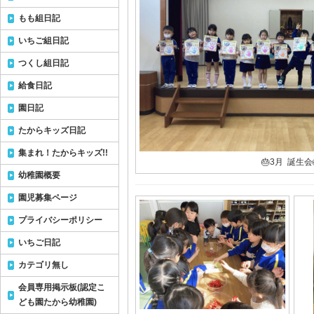
もも組日記
いちご組日記
つくし組日記
給食日記
園日記
たからキッズ日記
集まれ！たからキッズ!!
🎂3月 誕生会
幼稚園概要
園児募集ページ
プライバシーポリシー
いちご日記
カテゴリ無し
会員専用掲示板(認定こ
ども園たから幼稚園)