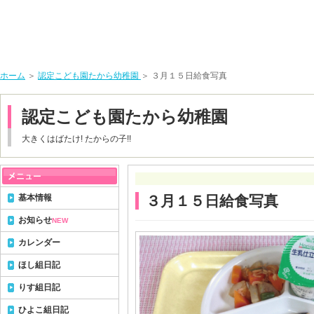
ホーム
＞
認定こども園たから幼稚園
＞ ３月１５日給食写真
認定こども園たから幼稚園
大きくはばたけ! たからの子!!
基本情報
３月１５日給食写真
お知らせ
NEW
カレンダー
ほし組日記
りす組日記
ひよこ組日記