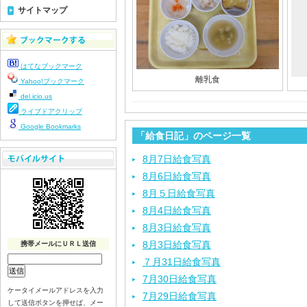
サイトマップ
はてなブックマーク
離乳食
Yahoo!ブックマーク
del.icio.us
ライブドアクリップ
Google Bookmarks
「給食日記」のページ一覧
8月7日給食写真
8月6日給食写真
8月５日給食写真
8月4日給食写真
8月3日給食写真
8月3日給食写真
携帯メールにＵＲＬ送信
７月31日給食写真
7月30日給食写真
ケータイメールアドレスを入力
7月29日給食写真
して送信ボタンを押せば、メー