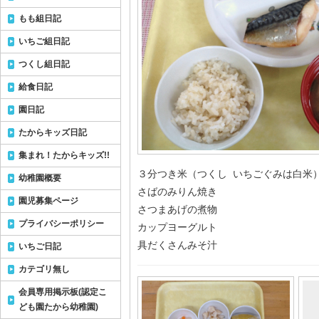
もも組日記
いちご組日記
つくし組日記
給食日記
園日記
たからキッズ日記
集まれ！たからキッズ!!
３分つき米（つくし いちごぐみは白米
幼稚園概要
さばのみりん焼き
園児募集ページ
さつまあげの煮物
プライバシーポリシー
カップヨーグルト
具だくさんみそ汁
いちご日記
カテゴリ無し
会員専用掲示板(認定こ
ども園たから幼稚園)