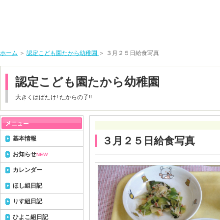
ホーム
＞
認定こども園たから幼稚園
＞ ３月２５日給食写真
認定こども園たから幼稚園
大きくはばたけ! たからの子!!
基本情報
３月２５日給食写真
お知らせ
NEW
カレンダー
ほし組日記
りす組日記
ひよこ組日記