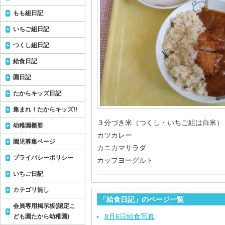
もも組日記
いちご組日記
つくし組日記
給食日記
園日記
たからキッズ日記
集まれ！たからキッズ!!
３分づき米（つくし・いちご組は白米）
幼稚園概要
カツカレー
園児募集ページ
カニカマサラダ
プライバシーポリシー
カップヨーグルト
いちご日記
カテゴリ無し
「給食日記」のページ一覧
会員専用掲示板(認定こ
8月6日給食写真
ども園たから幼稚園)