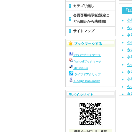
カテゴリ無し
「ほ
会員専用掲示板(認定こ
令
ども園たから幼稚園)
令
サイトマップ
令
令
令
はてなブックマーク
令
Yahoo!ブックマーク
令
del.icio.us
令
ライブドアクリップ
令
Google Bookmarks
令
令
令
令
令
令
令
携帯メールにＵＲＬ送信