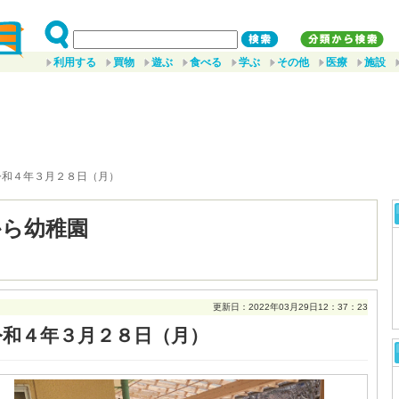
利用する
買物
遊ぶ
食べる
学ぶ
その他
医療
施設
令和４年３月２８日（月）
から幼稚園
更新日：2022年03月29日12：37：23
令和４年３月２８日（月）