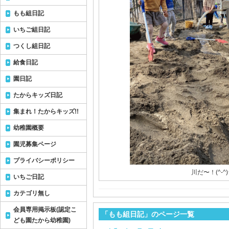
もも組日記
いちご組日記
つくし組日記
給食日記
園日記
たからキッズ日記
集まれ！たからキッズ!!
幼稚園概要
園児募集ページ
プライバシーポリシー
川だ〜！(^-^
いちご日記
カテゴリ無し
会員専用掲示板(認定こ
「もも組日記」のページ一覧
ども園たから幼稚園)