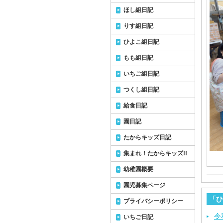
ほし組日記
りす組日記
ひよこ組日記
もも組日記
いちご組日記
つくし組日記
給食日記
園日記
たからキッズ日記
集まれ！たからキッズ!!
幼稚園概要
園児募集ページ
「ひ
プライバシーポリシー
令
いちご日記