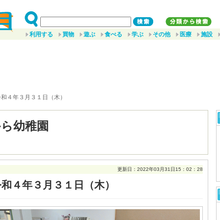
利用する
買物
遊ぶ
食べる
学ぶ
その他
医療
施設
令和４年３月３１日（木）
から幼稚園
更新日：2022年03月31日15：02：28
令和４年３月３１日（木）