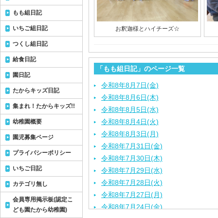
もも組日記
いちご組日記
お釈迦様とハイチーズ☆
つくし組日記
給食日記
「もも組日記」のページ一覧
園日記
令和8年8月7日(金)
たからキッズ日記
令和8年8月6日(木)
集まれ！たからキッズ!!
令和8年8月5日(水)
令和8年8月4日(火)
幼稚園概要
令和8年8月3日(月)
園児募集ページ
令和8年7月31日(金)
プライバシーポリシー
令和8年7月30日(木)
いちご日記
令和8年7月29日(水)
令和8年7月28日(火)
カテゴリ無し
令和8年7月27日(月)
会員専用掲示板(認定こ
令和8年7月24日(金)
ども園たから幼稚園)