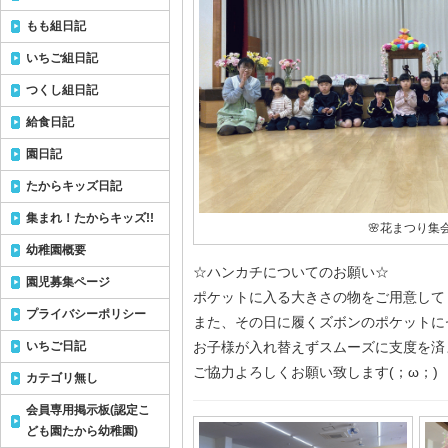
もも組日記
いちご組日記
つくし組日記
給食日記
園日記
たからキッズ日記
集まれ！たからキッズ!!
🌸花まつり集会
幼稚園概要
☆ハンカチについてのお願い☆
園児募集ページ
ポケットに入る大きさの物をご用意して
プライバシーポリシー
また、その日に履くズボンのポケットに
いちご日記
お子様が入れ替えずスムーズに支度を済
ご協力よろしくお願い致します(；ω；)
カテゴリ無し
会員専用掲示板(認定こ
ども園たから幼稚園)