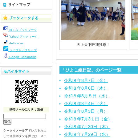
サイトマップ
はてなブックマーク
Yahoo!ブックマーク
del.icio.us
天上天下唯我独尊！
ライブドアクリップ
Google Bookmarks
「ひよこ組日記」のページ一覧
令和８年8月7日（金）
令和８年8月6日（木）
令和８年8月５日（水）
令和８年8月4日（火）
携帯メールにＵＲＬ送信
令和８年8月3日（月）
令和８年7月3１日（金）
令和８年7月30日（木）
ケータイメールアドレスを入力
令和８年7月29日（水）
して送信ボタンを押せば、メー