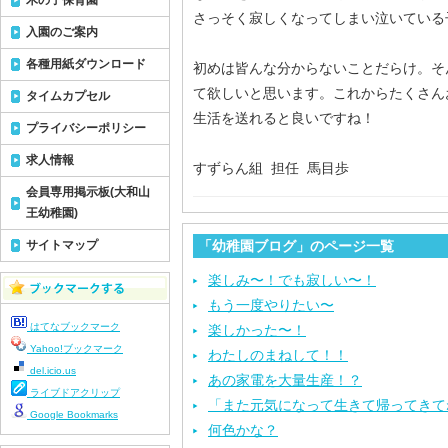
木の子保育園
さっそく寂しくなってしまい泣いている
入園のご案内
各種用紙ダウンロード
初めは皆んな分からないことだらけ。そ
て欲しいと思います。これからたくさん
タイムカプセル
生活を送れると良いですね！
プライバシーポリシー
求人情報
すずらん組 担任 馬目歩
会員専用掲示板(大和山
王幼稚園)
サイトマップ
「幼稚園ブログ」のページ一覧
楽しみ〜！でも寂しい〜！
もう一度やりたい〜
はてなブックマーク
楽しかった〜！
Yahoo!ブックマーク
わたしのまねして！！
del.icio.us
あの家電を大量生産！？
ライブドアクリップ
「また元気になって生きて帰ってきて
Google Bookmarks
何色かな？