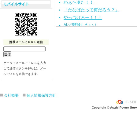
わぁ〜冷た！！
「たなばたって何だろう？」
やっつけろー！！！
外で野球したい！
ざぶ〜ん！
ピタゴラスイッチ！
携帯メールにＵＲＬ送信
お風呂上がり？
あの先生はだ〜れ？
にんじんいれるー？
ケータイメールアドレスを入力
して送信ボタンを押せば、メー
みんなが切った紙が、、、
ルでURLを送信できます。
大きくジャンプ！
旅行に行こう〜！！
お菓子のおうち
会社概要
個人情報保護方針
ダイオウイカ獲るぞ〜！！
Copyright © Asahi Power Servic
ちけっと作ろう〜！
シャボン玉実験！
紙粘土で𓏸𓏸づくり
ご飯屋さんでーす！