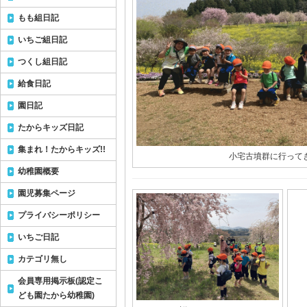
もも組日記
いちご組日記
つくし組日記
給食日記
園日記
たからキッズ日記
集まれ！たからキッズ!!
小宅古墳群に行ってき
幼稚園概要
園児募集ページ
プライバシーポリシー
いちご日記
カテゴリ無し
会員専用掲示板(認定こ
ども園たから幼稚園)