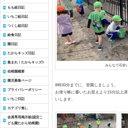
もも組日記
いちご組日記
つくし組日記
給食日記
園日記
たからキッズ日記
集まれ！たからキッズ!!
みんなで石拾
幼稚園概要
園児募集ページ
8時30分までに、登園しましょう。
プライバシーポリシー
お便り帳に書いたお迎えより15分以上
いちご日記
いします。
カテゴリ無し
会員専用掲示板(認定こ
ども園たから幼稚園)