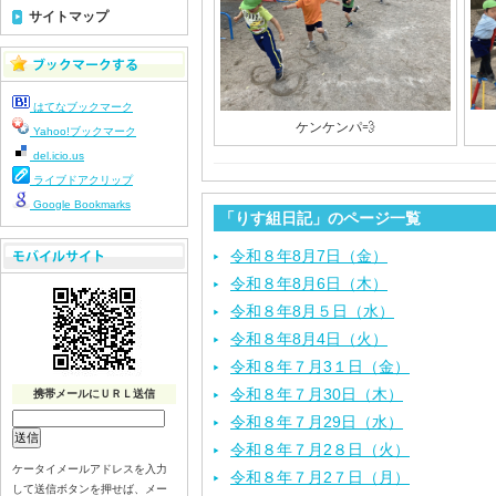
サイトマップ
はてなブックマーク
ケンケンパ💨
Yahoo!ブックマーク
del.icio.us
ライブドアクリップ
Google Bookmarks
「りす組日記」のページ一覧
令和８年8月7日（金）
令和８年8月6日（木）
令和８年8月５日（水）
令和８年8月4日（火）
令和８年７月3１日（金）
令和８年７月30日（木）
携帯メールにＵＲＬ送信
令和８年７月29日（水）
令和８年７月2８日（火）
ケータイメールアドレスを入力
令和８年７月2７日（月）
して送信ボタンを押せば、メー