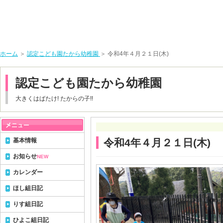
ホーム
＞
認定こども園たから幼稚園
＞ 令和4年４月２１日(木)
認定こども園たから幼稚園
大きくはばたけ! たからの子!!
基本情報
令和4年４月２１日(木)
お知らせ
NEW
カレンダー
ほし組日記
りす組日記
ひよこ組日記