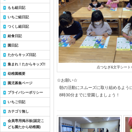
もも組日記
いちご組日記
つくし組日記
給食日記
園日記
たからキッズ日記
集まれ！たからキッズ!!
点つなぎ&文字シート
幼稚園概要
☆お願い☆
園児募集ページ
朝の活動にスムーズに取り組めるよう
プライバシーポリシー
8時30分までに登園しましょう！
いちご日記
カテゴリ無し
会員専用掲示板(認定こ
ども園たから幼稚園)