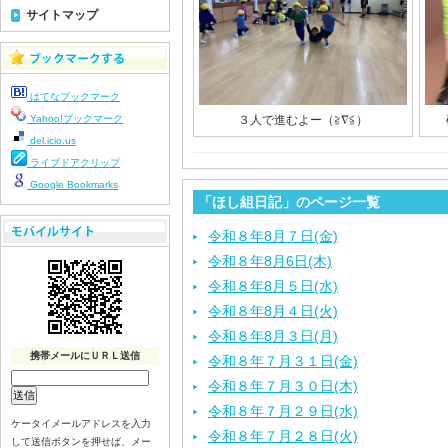
サイトマップ
はてなブックマーク
Yahoo!ブックマーク
３人で進むよー（≧∇≦）
del.icio.us
ライブドアクリップ
Google Bookmarks
「ほし組日記」のページ一覧
令和８年8月７日(金)
令和８年8月6日(木)
令和８年8月５日(水)
令和８年8月４日(火)
令和８年8月３日(月)
携帯メールにＵＲＬ送信
令和８年７月３１日(金)
令和８年７月３０日(木)
令和８年７月２９日(水)
ケータイメールアドレスを入力
令和８年７月２８日(火)
して送信ボタンを押せば、メー