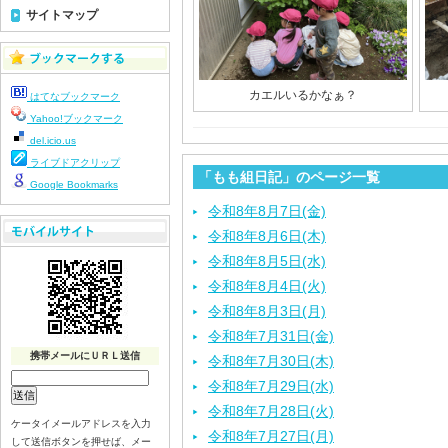
サイトマップ
カエルいるかなぁ？
はてなブックマーク
Yahoo!ブックマーク
del.icio.us
ライブドアクリップ
「もも組日記」のページ一覧
Google Bookmarks
令和8年8月7日(金)
令和8年8月6日(木)
令和8年8月5日(水)
令和8年8月4日(火)
令和8年8月3日(月)
令和8年7月31日(金)
携帯メールにＵＲＬ送信
令和8年7月30日(木)
令和8年7月29日(水)
令和8年7月28日(火)
ケータイメールアドレスを入力
令和8年7月27日(月)
して送信ボタンを押せば、メー