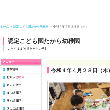
ホーム
＞
認定こども園たから幼稚園
＞ 令和４年４月２８日（木）
認定こども園たから幼稚園
大きくはばたけ! たからの子!!
基本情報
令和４年４月２８日（木
お知らせ
NEW
カレンダー
ほし組日記
りす組日記
ひよこ組日記