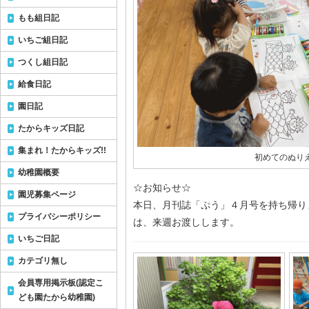
もも組日記
いちご組日記
つくし組日記
給食日記
園日記
たからキッズ日記
集まれ！たからキッズ!!
初めてのぬり
幼稚園概要
☆お知らせ☆
園児募集ページ
本日、月刊誌「ぷう」４月号を持ち帰り
プライバシーポリシー
は、来週お渡しします。
いちご日記
カテゴリ無し
会員専用掲示板(認定こ
ども園たから幼稚園)