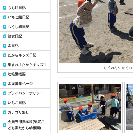
もも組日記
いちご組日記
つくし組日記
給食日記
園日記
たからキッズ日記
集まれ！たからキッズ!!
かくれないかくれ
幼稚園概要
園児募集ページ
プライバシーポリシー
いちご日記
カテゴリ無し
会員専用掲示板(認定こ
ども園たから幼稚園)