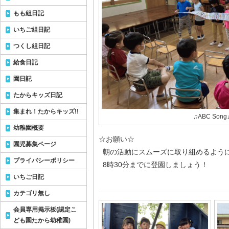
もも組日記
いちご組日記
つくし組日記
給食日記
園日記
たからキッズ日記
集まれ！たからキッズ!!
♫ABC Song
幼稚園概要
☆お願い☆
園児募集ページ
朝の活動にスムーズに取り組めるよう
プライバシーポリシー
8時30分までに登園しましょう！
いちご日記
カテゴリ無し
会員専用掲示板(認定こ
ども園たから幼稚園)