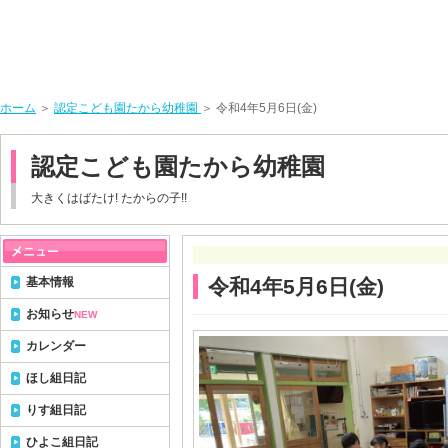
ホーム
＞
認定こども園たから幼稚園
＞ 令和4年5月6日(金)
認定こども園たから幼稚園
大きくはばたけ! たからの子!!
基本情報
令和4年5月6日(金)
お知らせ
NEW
カレンダー
ほし組日記
りす組日記
ひよこ組日記