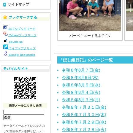
サイトマップ
はてなブックマーク
Yahoo!ブックマーク
バーベキューするよ(^-^)v
del.icio.us
ライブドアクリップ
Google Bookmarks
「ほし組日記」のページ一覧
令和８年8月７日(金)
令和８年8月6日(木)
令和８年8月５日(水)
令和８年8月４日(火)
令和８年8月３日(月)
携帯メールにＵＲＬ送信
令和８年７月３１日(金)
令和８年７月３０日(木)
令和８年７月２９日(水)
ケータイメールアドレスを入力
令和８年７月２８日(火)
して送信ボタンを押せば、メー