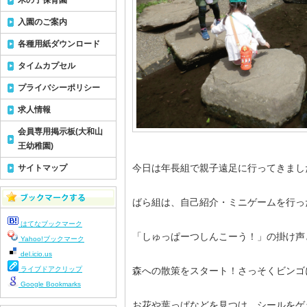
木の子保育園
入園のご案内
各種用紙ダウンロード
タイムカプセル
プライバシーポリシー
求人情報
会員専用掲示板(大和山
王幼稚園)
今日は年長組で親子遠足に行ってきまし
サイトマップ
ばら組は、自己紹介・ミニゲームを行っ
はてなブックマーク
「しゅっぱーつしんこーう！」の掛け声
Yahoo!ブックマーク
del.icio.us
ライブドアクリップ
森への散策をスタート！さっそくビンゴ
Google Bookmarks
お花や葉っぱなどを見つけ、シールをゲ