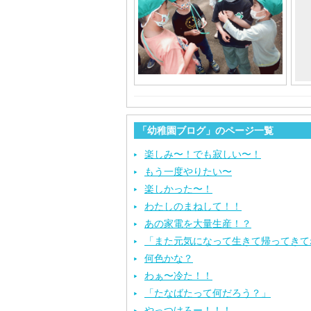
「幼稚園ブログ」のページ一覧
楽しみ〜！でも寂しい〜！
もう一度やりたい〜
楽しかった〜！
わたしのまねして！！
あの家電を大量生産！？
「また元気になって生きて帰ってきて
何色かな？
わぁ〜冷た！！
「たなばたって何だろう？」
やっつけろー！！！