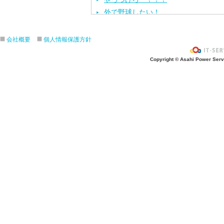
外で野球したい！
ざぶ〜ん！
ピタゴラスイッチ！
会社概要
個人情報保護方針
お風呂上がり？
Copyright © Asahi Power Servic
あの先生はだ〜れ？
にんじんいれるー？
みんなが切った紙が、、、
大きくジャンプ！
旅行に行こう〜！！
お菓子のおうち
ダイオウイカ獲るぞ〜！！
ちけっと作ろう〜！
シャボン玉実験！
紙粘土で𓏸𓏸づくり
ご飯屋さんでーす！
キラキラしてる〜！！
ぐーぱー！ぐーぱー！