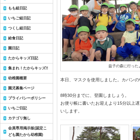
もも組日記
いちご組日記
つくし組日記
給食日記
園日記
たからキッズ日記
益子の森に行ったよo
集まれ！たからキッズ!!
幼稚園概要
本日、マスクを使用しました。カバンの
園児募集ページ
8時30分までに、登園しましょう。
プライバシーポリシー
お便り帳に書いたお迎えより15分以上
いちご日記
いします。
カテゴリ無し
会員専用掲示板(認定こ
ども園たから幼稚園)