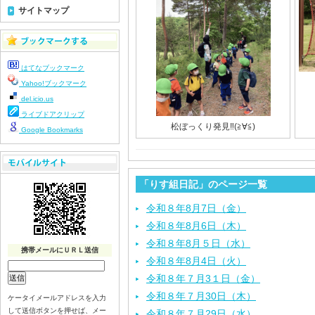
サイトマップ
はてなブックマーク
Yahoo!ブックマーク
del.icio.us
ライブドアクリップ
松ぼっくり発見‼︎(≧∀≦)
Google Bookmarks
「りす組日記」のページ一覧
令和８年8月7日（金）
令和８年8月6日（木）
令和８年8月５日（水）
携帯メールにＵＲＬ送信
令和８年8月4日（火）
令和８年７月3１日（金）
令和８年７月30日（木）
ケータイメールアドレスを入力
して送信ボタンを押せば、メー
令和８年７月29日（水）