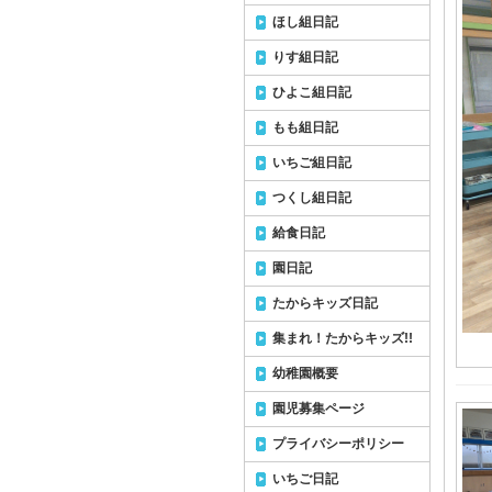
ほし組日記
りす組日記
ひよこ組日記
もも組日記
いちご組日記
つくし組日記
給食日記
園日記
たからキッズ日記
集まれ！たからキッズ!!
幼稚園概要
園児募集ページ
プライバシーポリシー
いちご日記