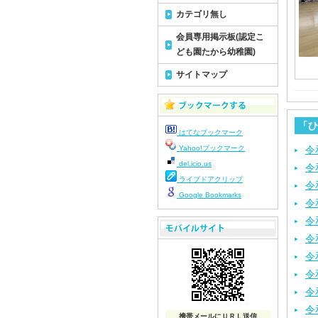
カテゴリ無し
会員専用掲示板(認定こ
ども園たから幼稚園)
サイトマップ
「ひ
はてなブックマーク
Yahoo!ブックマーク
令
del.icio.us
令
ライブドアクリップ
令
Google Bookmarks
令
令
令
令
令
令
令
携帯メールにＵＲＬ送信