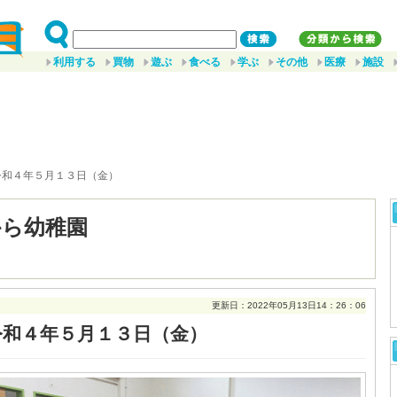
利用する
買物
遊ぶ
食べる
学ぶ
その他
医療
施設
令和４年５月１３日（金）
から幼稚園
更新日：2022年05月13日14：26：06
令和４年５月１３日（金）