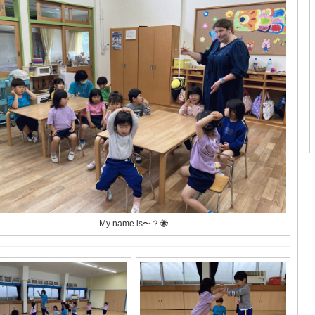
My name is〜？🐝