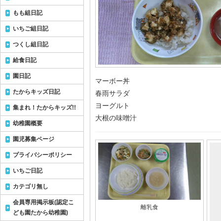
もも組日記
いちご組日記
つくし組日記
給食日記
園日記
マーボー丼
たからキッズ日記
春雨サラダ
ヨーグルト
集まれ！たからキッズ!!
大根の味噌汁
幼稚園概要
園児募集ページ
プライバシーポリシー
いちご日記
カテゴリ無し
会員専用掲示板(認定こ
離乳食
ども園たから幼稚園)