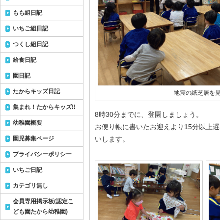
もも組日記
いちご組日記
つくし組日記
給食日記
園日記
たからキッズ日記
地震の紙芝居を見た
集まれ！たからキッズ!!
8時30分までに、登園しましょう。
幼稚園概要
お便り帳に書いたお迎えより15分以上
園児募集ページ
いします。
プライバシーポリシー
いちご日記
カテゴリ無し
会員専用掲示板(認定こ
ども園たから幼稚園)