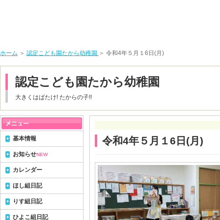
ホーム
＞
認定こども園たから幼稚園
＞ 令和4年５月１6日(月)
認定こども園たから幼稚園
大きくはばたけ! たからの子!!
基本情報
令和4年５月１6日(月)
お知らせ
NEW
カレンダー
ほし組日記
りす組日記
ひよこ組日記