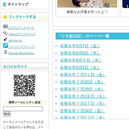
サイトマップ
素敵なお洋服を作ったよ♡
はてなブックマーク
Yahoo!ブックマーク
「りす組日記」のページ一覧
del.icio.us
令和８年8月7日（金）
ライブドアクリップ
令和８年8月6日（木）
Google Bookmarks
令和８年8月５日（水）
令和８年8月4日（火）
令和８年７月3１日（金）
令和８年７月30日（木）
令和８年７月29日（水）
令和８年７月2８日（火）
携帯メールにＵＲＬ送信
令和８年７月2７日（月）
令和８年７月24日（金）
令和８年７月2３日（木）
ケータイメールアドレスを入力
令和８年７月22日（水）
して送信ボタンを押せば、メー