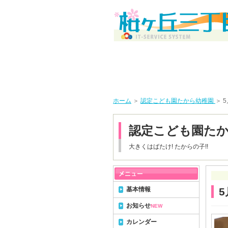
ホーム
＞
認定こども園たから幼稚園
＞ 
認定こども園た
大きくはばたけ! たからの子!!
基本情報
5
お知らせ
NEW
カレンダー