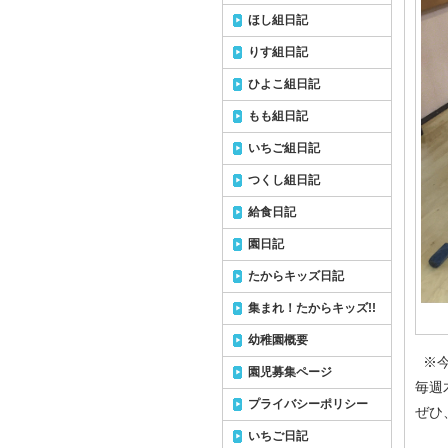
ほし組日記
りす組日記
ひよこ組日記
もも組日記
いちご組日記
つくし組日記
給食日記
園日記
たからキッズ日記
集まれ！たからキッズ!!
幼稚園概要
※今
園児募集ページ
毎週
プライバシーポリシー
ぜひ
いちご日記