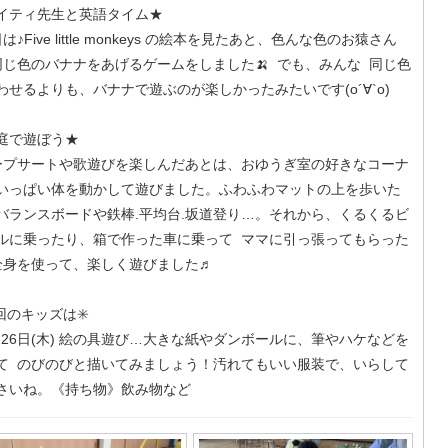
イティ先生と英語タイム★
♪Five little monkeys の絵本を見たあと、色んな色のお猿さん
同じ色のバナナをあげるゲームをしました🍌 でも、みんな 同じ色
わせるよりも、バナナで遊ぶのが楽しかったみたいです(о´∀`о)
庭で遊ぼう★
プサートや歌遊びを楽しんだあとは、おゆうぎ室の好きなコーナ
いっぱい体を動かして遊びました。ふわふわマットの上を歩いた
バランスボードや鉄棒.平均台.坂道登り…。それから、くるくるビ
ルに乗ったり、箱で作った車に乗って ママに引っ張ってもらった
 全身を使って、楽しく遊びました♬
次回のキッズは✳️
 26日(木) 絵の具遊び…大きな紙やダンボールに、筆やハケなどを
て のびのびと描いてみましょう！汚れてもいい服装で、いらして
さいね。《持ち物》飲み物など