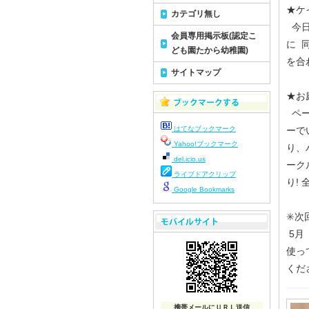
★ケ
カテゴリ無し
今日は
会員専用掲示板(認定こ
に 
ども園たから幼稚園)
を合
サイトマップ
★お
ペー
はてなブックマーク
ーで
Yahoo!ブックマーク
り、
del.icio.us
ーク
ライブドアクリップ
り!
Google Bookmarks
✳️
5月
使っ
くだ
携帯メールにＵＲＬ送信